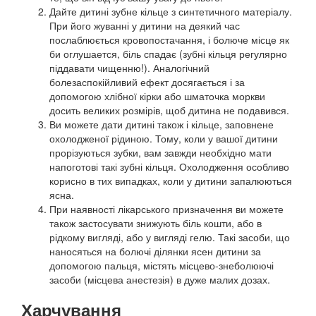
Дайте дитині зубне кільце з синтетичного матеріалу.
При його жуванні у дитини на деякий час
послаблюється кровопостачання, і болюче місце як
би оглушается, біль спадає (зубні кільця регулярно
піддавати чищенню!). Аналогічний
болезаспокійливий ефект досягається і за
допомогою хлібної кірки або шматочка моркви
досить великих розмірів, щоб дитина не подавився.
Ви можете дати дитині також і кільце, заповнене
охолодженої рідиною. Тому, коли у вашої дитини
прорізуються зубки, вам завжди необхідно мати
напоготові такі зубні кільця. Охолодження особливо
корисно в тих випадках, коли у дитини запалюються
ясна.
При наявності лікарського призначення ви можете
також застосувати знижують біль кошти, або в
рідкому вигляді, або у вигляді гелю. Такі засоби, що
наносяться на болючі ділянки ясен дитини за
допомогою пальця, містять місцево-знеболюючі
засоби (місцева анестезія) в дуже малих дозах.
Харчування