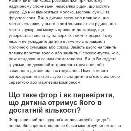
Ранній дитячий карієс розвивається при частому і
надмірному споживанні немовлям рідин, що містять
цукор. До них відносяться молоко, молочні суміші та
фруктові соки. Якщо дитина засинає з пляшкою, що
містить солодке, у нього в роті залишаються рідини, що
містять цукор, які можуть привести до карієсу, що
утворюється спочатку на верхніх і нижніх різцях. Тому
ніколи не укладайте дитини в ліжечко з пляшкою з
молочною сумішшю або соком. Замість цього наповніть
пляшку простою водою або замініть її соскою-пустушкою,
рекомендованої вашим стоматологом. Якщо Ви годуєте
грудьми, не дозволяйте тривалого годування або
засипання дитини під час годування. Після кожного
вигодовування витріть зуби і ясна дитини м’якою вологою
серветкою або марлевим компресом.
Що таке фтор і як перевірити,
що дитина отримує його в
достатній кількості?
Фтор корисний для здоров’я молочних зубів ще до їх
появи. Він сприяє створенню більш міцної зубної емалі на