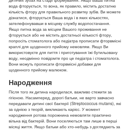
дитячих зубах на стадії формування. Якщо Ваша питна
вода фторується, то вона, як правило, містить достатню
кількість фтору для правильного розвитку зубів. Ви можете
дізнатися, фторується Ваша вода і в яких кількостях,
зателефонувавши в місцеву службу водопостачання.
Якщо питна вода за місцем Вашого проживання не
фторується або не містить достатньої кількості фтору,
попросіть стоматолога або педіатра прописати фторвмісні
краплі для щоденного прийому немовлям. Якщо Ви
використовуєте для пиття і приготування їжі бутильовану
воду, неодмінно повідомте про це педіатра і стоматолога.
Вони можуть прописати фторвмісні добавки для
щоденного прийому малюком.
Народження
Після того як дитина народилася, важливо стежити за
гігієною. Насамперед, дорогі батьки, не варто завчасно
передавати дитині свої бактерії (Streptococcus mutans), які
за однією з теорій, викликають карієс. У момент
народження ротова порожнина немовляти практично
вільна від бактерій. Вони поселяються там лише в перші
місяці життя. Якщо батьки або хто-небудь з доглядають за