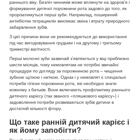
раннього віку. Безліч чинників може вплинути на здоров’я і
формування дитячої порожнини рота задовго до того, як
прорізатимуться перші зуби. Наприклад, поширений
антибіотик тетрациклін викликає зміна і втрату природного
забарвлення зубів.
З цієї причини вони не рекомендуються до використання
під час вигодовування грудьми і на другому і третьому
триместрі вагітності.
Перші молочні зуби зазвичай з’являються у віці приблизно
шести місяців, тому немовлятам не потрібні звичайні
процедури по догляду за порожниною рота – чищення
зубною щіткою і ниткою. Однак і у немовлят є спеціальні
потреби гігієни порожнини рота, які необхідно знати
кожному з батьків. Вони включають профілактику раннього
дитячого карієсу (так званого «пляшкового карієсу») і
задоволення потреби розвиваються зубів дитини в
достатній кількості фтору.
Що таке ранній дитячий карієс і
як йому запобігти?