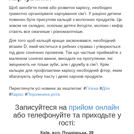
Щоб запобігти появі або розвиток карієсу, необхідно
грамотно організувати харчування сім’ї. У раціоні дитини
повинен бути присутнім кальцій з молочних продуктів. Це
зовсім не складно, оскільки дитячі йогурти, молоко і кефір
стають все смачніше і різноманітніше.
Для того щоб кальцій краще засвоювався, необхідний
вітамін D, який міститься в рибних стравах і утворюється
під дією сонячних променів. Так що частіше приймайте з
малюком сонячні ванни, виходьте на прогулянки, які
зміцнюють не тільки зуби, але і дружбу в сім’ї. Крім
кальцію для профілактики карієсу необхідний фтор, яким
збагачують зубну пасту і деякі харчові продукти.
Переглянути усі новини за хештегом:
#
Гігієна
#
Діти
#
Карієс
#
Порожнина рота
Записуйтеся на
прийом онлайн
або телефонуйте та приходьте у
гості:
Київ, вул. Пушкінська, 39