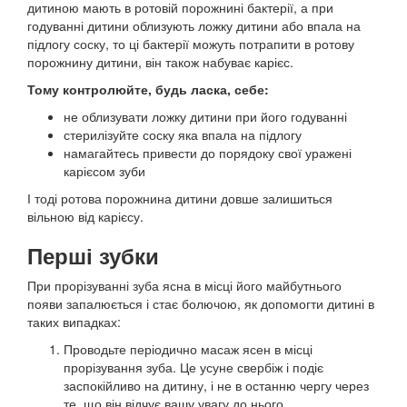
дитиною мають в ротовій порожнині бактерії, а при
годуванні дитини облизують ложку дитини або впала на
підлогу соску, то ці бактерії можуть потрапити в ротову
порожнину дитини, він також набуває карієс.
Тому контролюйте, будь ласка, себе:
не облизувати ложку дитини при його годуванні
стерилізуйте соску яка впала на підлогу
намагайтесь привести до порядоку свої уражені
карієсом зуби
І тоді ротова порожнина дитини довше залишиться
вільною від карієсу.
Перші зубки
При прорізуванні зуба ясна в місці його майбутнього
появи запалюється і стає болючою, як допомогти дитині в
таких випадках:
Проводьте періодично масаж ясен в місці
прорізування зуба. Це усуне свербіж і подіє
заспокійливо на дитину, і не в останню чергу через
те, що він відчує вашу увагу до нього.